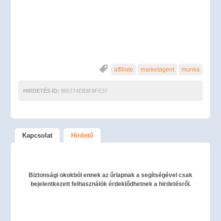
affiliate
marketagent
munka
HIRDETÉS ID:
965774EB3F8FE37
Kapcsolat
Hirdető
Biztonsági okokból ennek az űrlapnak a segítségével csak
bejelentkezett felhasználók érdeklődhetnek a hirdetésről.