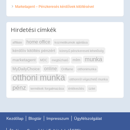
Marketagent – Pénzkeresés kérdőívek kitöltésével
Hirdetési címkék
home office
affiliate
kozmetikumok ajánlása
kérdőív kitöltés pénzért
könnyű pénzkereseti lehetőség
munka
marketagent
mlm
MDC
megbízható
online
MyDailyChoice
Oriflame
otthonimunka
otthoni munka
otthonról végezhető munka
pénz
termékek forgalmazása
értékesítés
üzlet
Kezdőlap
Blogtár
Impresszum
Ügyfélszolgálat