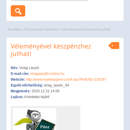
Kezdőlap
»
Pénzkeresés interneten
»
Véleményével készpénzhez juthat!
Véleményével készpénzhez
juthat!
Név:
Virág László
E-mail cím:
viragapa@t-online.hu
Webcím:
http://www.marketagent.com/f.asp?RefUID=239297
Egyéb elérhetőség:
virag_laszlo_44
Megjelenés:
2020.12.31 14:56
Lejárat:
A hirdetés lejárt!