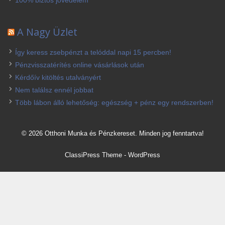
100% biztos jövedelem
A Nagy Üzlet
Így keress zsebpénzt a telóddal napi 15 percben!
Pénzvisszatérítés online vásárlások után
Kérdőív kitöltés utalványért
Nem találsz ennél jobbat
Több lábon álló lehetőség: egészség + pénz egy rendszerben!
© 2026 Otthoni Munka és Pénzkereset. Minden jog fenntartva!
ClassiPress Theme
-
WordPress