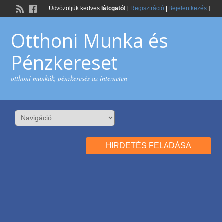
Üdvözöljük kedves
látogató!
[
Regisztráció
|
Bejelentkezés
]
Otthoni Munka és
Pénzkereset
otthoni munkák, pénzkeresés az interneten
HIRDETÉS FELADÁSA