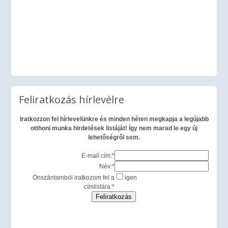
Feliratkozás hírlevélre
Iratkozzon fel hírlevelünkre és minden héten megkapja a legújabb
otthoni munka hirdetések listáját! Így nem marad le egy új
lehetőségről sem.
E-mail cím:
*
Név:
*
Önszántamból iratkozom fel a
igen
címlistára:
*