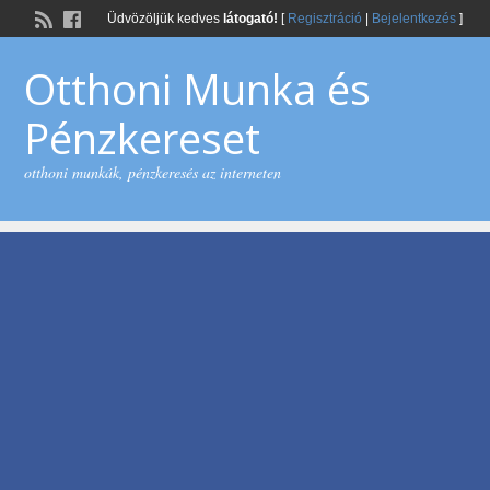
Üdvözöljük kedves
látogató!
[
Regisztráció
|
Bejelentkezés
]
Otthoni Munka és
Pénzkereset
otthoni munkák, pénzkeresés az interneten