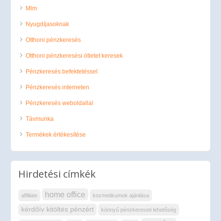
Mlm
Nyugdíjasoknak
Otthoni pénzkeresés
Otthoni pénzkeresési ötletet keresek
Pénzkeresés befektetéssel
Pénzkeresés interneten
Pénzkeresés weboldallal
Távmunka
Termékek értékesítése
Hirdetési címkék
home office
affiliate
kozmetikumok ajánlása
kérdőív kitöltés pénzért
könnyű pénzkereseti lehetőség