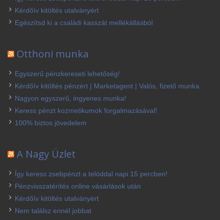
Kérdőív kitöltés utalványért
Egészítsd ki a családi kasszát mellékállásból
Otthoni munka
Egyszerű pénzkereseti lehetőség!
Kérdőív kitöltés pénzért | Marketagent | Valós, fizető munka
Nagyon egyszerű, ingyenes munka!
Keress pénzt kozmetikumok forgalmazásával!
100% biztos jövedelem
A Nagy Üzlet
Így keress zsebpénzt a telóddal napi 15 percben!
Pénzvisszatérítés online vásárlások után
Kérdőív kitöltés utalványért
Nem találsz ennél jobbat