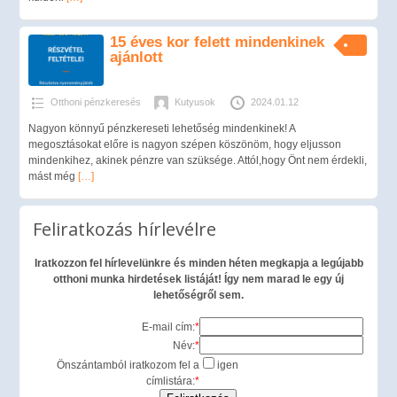
15 éves kor felett mindenkinek
ajánlott
Otthoni pénzkeresés
Kutyusok
2024.01.12
Nagyon könnyű pénzkereseti lehetőség mindenkinek! A
megosztásokat előre is nagyon szépen köszönöm, hogy eljusson
mindenkihez, akinek pénzre van szüksége. Attól,hogy Önt nem érdekli,
mást még
[…]
Feliratkozás hírlevélre
Iratkozzon fel hírlevelünkre és minden héten megkapja a legújabb
otthoni munka hirdetések listáját! Így nem marad le egy új
lehetőségről sem.
E-mail cím:
*
Név:
*
Önszántamból iratkozom fel a
igen
címlistára:
*