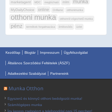
munka
marketagent
mlm
MDC
megbízható
online
MyDailyChoice
Oriflame
otthonimunka
otthoni munka
otthonról végezhető munka
pénz
termékek forgalmazása
értékesítés
üzlet
Kezdőlap
Blogtár
Impresszum
Ügyfélszolgálat
Általános Szerződési Feltételek (ÁSZF)
Adatkezelési Szabályzat
Partnereink
Munka Otthon
Egyszerű és könnyű otthoni bedolgozói munka!
Számítógépes munka
Így keress zsebpénzt a telefonoddal napi 15 percben!