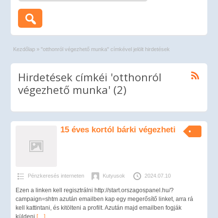
Kezdőlap
»
"otthonról végezhető munka" címkével jelölt hirdetések
Hirdetések címkéi 'otthonról
végezhető munka' (2)
15 éves kortól bárki végezheti
Pénzkeresés interneten
Kutyusok
2024.07.10
Ezen a linken kell regisztrálni http://start.orszagospanel.hu/?
campaign=shtm azután emailben kap egy megerősítő linket, arra rá
kell kattintani, és kitölteni a profilt. Azután majd emailben fogják
küldeni
[…]