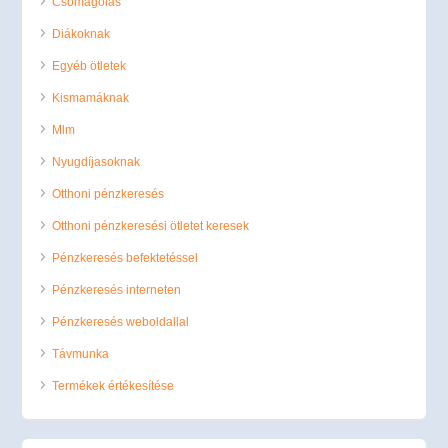
Csomagolás
Diákoknak
Egyéb ötletek
Kismamáknak
Mlm
Nyugdíjasoknak
Otthoni pénzkeresés
Otthoni pénzkeresési ötletet keresek
Pénzkeresés befektetéssel
Pénzkeresés interneten
Pénzkeresés weboldallal
Távmunka
Termékek értékesítése