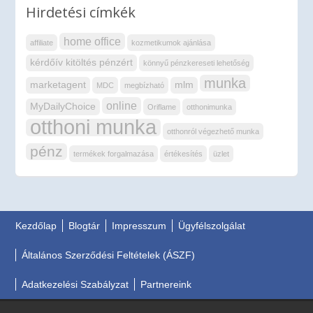
Hirdetési címkék
home office
affiliate
kozmetikumok ajánlása
kérdőív kitöltés pénzért
könnyű pénzkereseti lehetőség
munka
marketagent
mlm
MDC
megbízható
online
MyDailyChoice
Oriflame
otthonimunka
otthoni munka
otthonról végezhető munka
pénz
termékek forgalmazása
értékesítés
üzlet
Kezdőlap
Blogtár
Impresszum
Ügyfélszolgálat
Általános Szerződési Feltételek (ÁSZF)
Adatkezelési Szabályzat
Partnereink