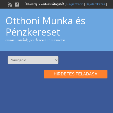
Üdvözöljük kedves
látogató!
[
Regisztráció
|
Bejelentkezés
]
Otthoni Munka és
Pénzkereset
otthoni munkák, pénzkeresés az interneten
HIRDETÉS FELADÁSA