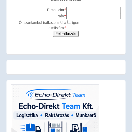
E-mail cím:
*
Név:
*
Önszántamból iratkozom fel a
igen
címlistára:
*