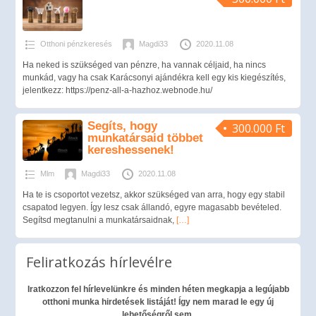
Otthoni pénzkeresés
Magdi33
2020.11.08
Ha neked is szükséged van pénzre, ha vannak céljaid, ha nincs
munkád, vagy ha csak Karácsonyi ajándékra kell egy kis kiegészítés,
jelentkezz: https://penz-all-a-hazhoz.webnode.hu/
Segíts, hogy
300.000 Ft
munkatársaid többet
kereshessenek!
Mlm
Magdi33
2020.11.08
Ha te is csoportot vezetsz, akkor szükséged van arra, hogy egy stabil
csapatod legyen. Így lesz csak állandó, egyre magasabb bevételed.
Segítsd megtanulni a munkatársaidnak,
[…]
Feliratkozás hírlevélre
Iratkozzon fel hírlevelünkre és minden héten megkapja a legújabb
otthoni munka hirdetések listáját! Így nem marad le egy új
lehetőségről sem.