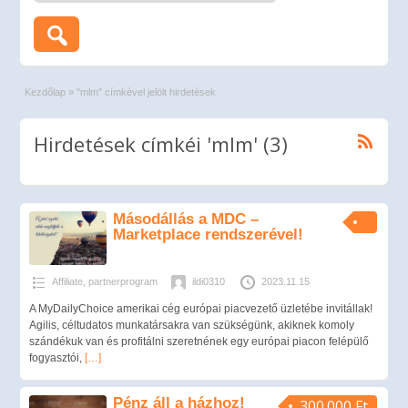
Kezdőlap
»
"mlm" címkével jelölt hirdetések
Hirdetések címkéi 'mlm' (3)
Másodállás a MDC –
Marketplace rendszerével!
Affiliate, partnerprogram
ildi0310
2023.11.15
A MyDailyChoice amerikai cég európai piacvezető üzletébe invitállak!
Agilis, céltudatos munkatársakra van szükségünk, akiknek komoly
szándékuk van és profitálni szeretnének egy európai piacon felépülő
fogyasztói,
[…]
Pénz áll a házhoz!
300.000 Ft