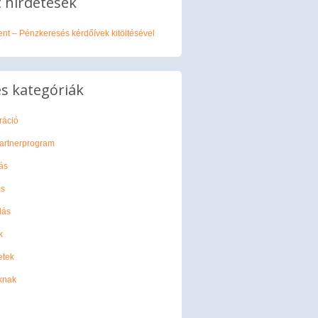
 hirdetések
nt – Pénzkeresés kérdőívek kitöltésével
s kategóriák
ráció
 partnerprogram
ás
ás
lás
k
etek
knak