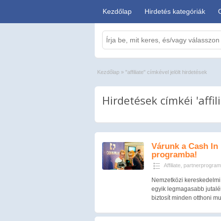
Kezdőlap
Hirdetés kategóriák
Kezdőlap
»
"affiliate" címkével jelölt hirdetések
Hirdetések címkéi 'affili
Várunk a Cash In 
programba!
Affiliate, partnerprogram
Nemzetközi kereskedelmi 
egyik legmagasabb jutalék
biztosít minden otthoni 