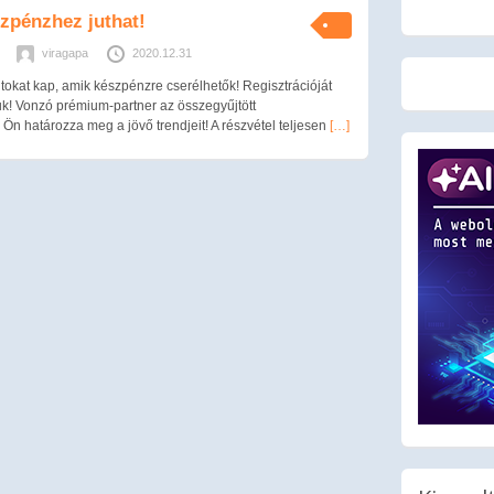
zpénzhez juthat!
viragapa
2020.12.31
okat kap, amik készpénzre cserélhetők! Regisztrációját
uk! Vonzó prémium-partner az összegyűjtött
Ön határozza meg a jövő trendjeit! A részvétel teljesen
[…]