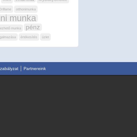
Oriflame
otthonimunka
oni munka
pénz
égezhető munka
rgalmazása
értékesítés
üzlet
Szabályzat
Partnereink