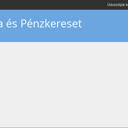
Üdvözöljük 
 és Pénzkereset