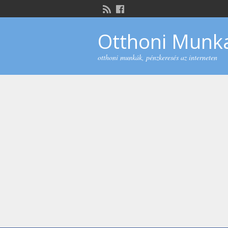
Otthoni Munka
otthoni munkák, pénzkeresés az interneten