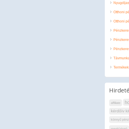
Nyugdíja
Otthoni p
Otthoni p
Pénzkeres
Pénzkeres
Pénzkeres
Távmunk
Termékek 
Hirdeté
ho
affiliate
kérdőív ki
könnyű pénzk
megbízható