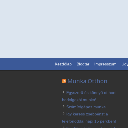
Kezdőlap
Blogtár
Impresszum
Ügy
Munka Otthon
Egyszerű és könnyű otthoni
bedolgozói munka!
Számítógépes munka
Így keress zsebpénzt a
telefonoddal napi 15 percben!