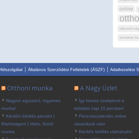
online
otth
otthonról v
termékek fo
félszolgálat
Általános Szerződési Feltételek (ÁSZF)
Adatkezelési 
Otthoni munka
A Nagy Üzlet
Nagyon egyszerű, ingyenes
Így keress zsebpénzt a
munka!
telóddal napi 15 percben!
Kérdőív kitöltés pénzért |
Pénzvisszatérítés online
Marketagent | Valós, fizető
vásárlások után
munka
Kérdőív kitöltés utalványért