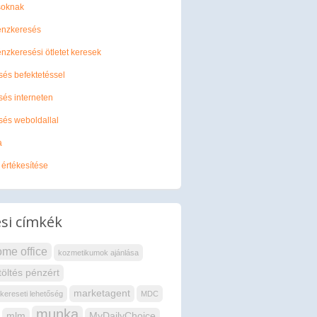
soknak
énzkeresés
énzkeresési ötletet keresek
és befektetéssel
és interneten
és weboldallal
a
értékesítése
si címkék
me office
kozmetikumok ajánlása
töltés pénzért
marketagent
ereseti lehetőség
MDC
munka
mlm
MyDailyChoice