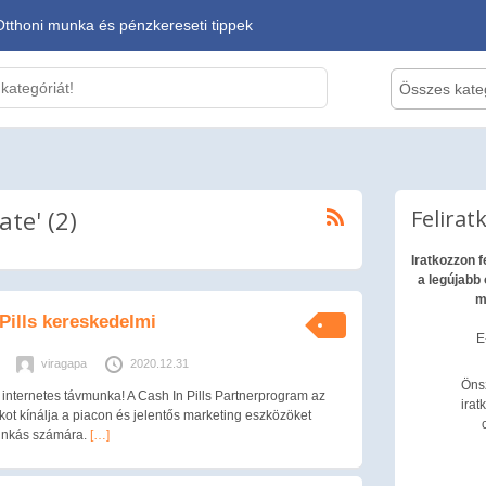
Otthoni munka és pénzkereseti tippek
Összes kate
ate' (2)
Felirat
Iratkozzon 
a legújabb 
m
Pills kereskedelmi
E
viragapa
2020.12.31
Öns
internetes távmunka! A Cash In Pills Partnerprogram az
irat
ot kínálja a piacon és jelentős marketing eszközöket
munkás számára.
[…]