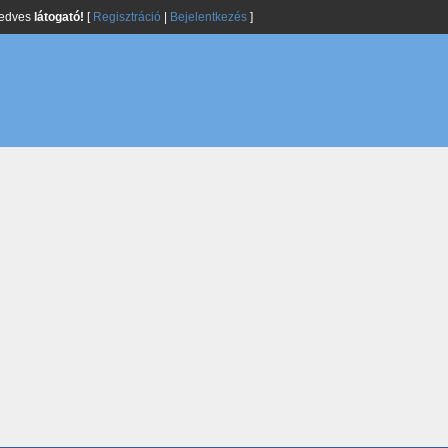
kedves
látogató!
[
Regisztráció
|
Bejelentkezés
]