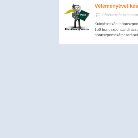
Véleményével kés
Pénzkeresés interneten
Kutatásonként bónuszpont
150 bónuszponttal díjazz
bónuszpontokért cserébe! 