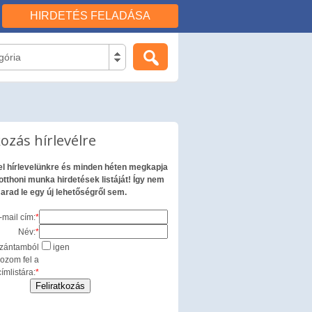
HIRDETÉS FELADÁSA
gória
kozás hírlevélre
fel hírlevelünkre és minden héten megkapja
otthoni munka hirdetések listáját! Így nem
arad le egy új lehetőségről sem.
-mail cím:
*
Név:
*
zántamból
igen
kozom fel a
címlistára:
*