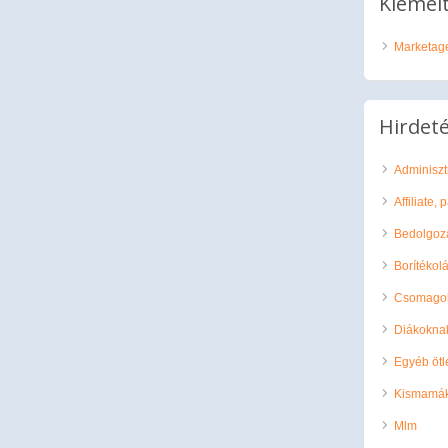
Kiemelt
Marketage
Hirdeté
Adminiszt
Affiliate,
Bedolgoz
Borítékol
Csomago
Diákokna
Egyéb ötl
Kismamá
Mlm