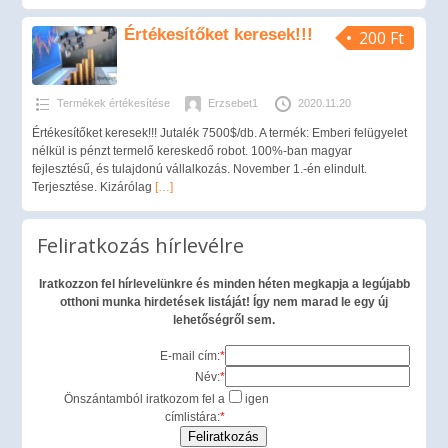
Értékesítőket keresek!!!
200 Ft
Termékek értékesítése
Erzsebet1
2020.11.20
Értékesítőket keresek!!! Jutalék 7500$/db. A termék: Emberi felügyelet
nélkül is pénzt termelő kereskedő robot. 100%-ban magyar
fejlesztésű, és tulajdonú vállalkozás. November 1.-én elindult.
Terjesztése. Kizárólag
[…]
Feliratkozás hírlevélre
Iratkozzon fel hírlevelünkre és minden héten megkapja a legújabb
otthoni munka hirdetések listáját! Így nem marad le egy új
lehetőségről sem.
E-mail cím:
*
Név:
*
Önszántamból iratkozom fel a
igen
címlistára:
*