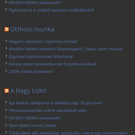
Kérdőív kitöltés utalványért
Egészítsd ki a családi kasszát mellékállásból
Otthoni munka
Nagyon egyszerű, ingyenes munka!
Kérdőív kitöltés pénzért | Marketagent | Valós, fizető munka
Egyszerű pénzkereseti lehetőség!
Keress pénzt kozmetikumok forgalmazásával!
100% biztos jövedelem
A Nagy Üzlet
Így keress zsebpénzt a telóddal napi 15 percben!
Pénzvisszatérítés online vásárlások után
Kérdőív kitöltés utalványért
Nem találsz ennél jobbat
Több lábon álló lehetőség: egészség + pénz egy rendszerben!