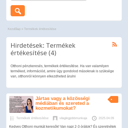
Kezdőlap
»
Termékek értékesítése
Hirdetések: Termékek
értékesítése (4)
Otthoni pénzkeresés, termékek értékesítése. Ha van valamilyen
terméked, információd, amire úgy gondolod másoknak is szüksége
van, otthonról könnyen elkezdheted árulni
Jártas vagy a közösségi
médiában és szereted a
kozmetikumokat?
Termékek értékesítése
vilaglegjobbmunkaja
2025.04.09
Kedves Otthoni munkát keresők! Van napi 2-3 órátok? És szeretnétek