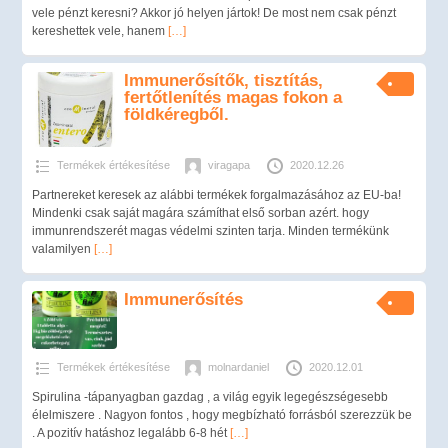
vele pénzt keresni? Akkor jó helyen jártok! De most nem csak pénzt
kereshettek vele, hanem
[…]
Immunerősítők, tisztítás,
fertőtlenítés magas fokon a
földkéregből.
Termékek értékesítése
viragapa
2020.12.26
Partnereket keresek az alábbi termékek forgalmazásához az EU-ba!
Mindenki csak saját magára számíthat első sorban azért. hogy
immunrendszerét magas védelmi szinten tarja. Minden termékünk
valamilyen
[…]
Immunerősítés
Termékek értékesítése
molnardaniel
2020.12.01
Spirulina -tápanyagban gazdag , a világ egyik legegészségesebb
élelmiszere . Nagyon fontos , hogy megbízható forrásból szerezzük be
. A pozitív hatáshoz legalább 6-8 hét
[…]