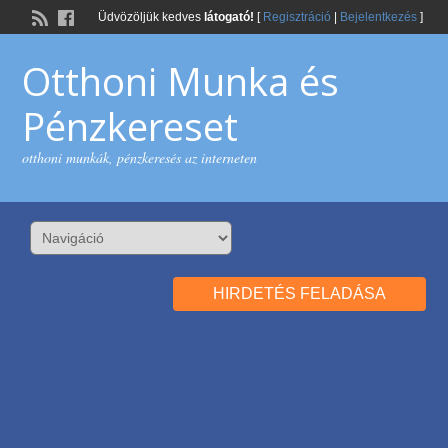
Üdvözöljük kedves
látogató!
[
Regisztráció
|
Bejelentkezés
]
Otthoni Munka és
Pénzkereset
otthoni munkák, pénzkeresés az interneten
HIRDETÉS FELADÁSA