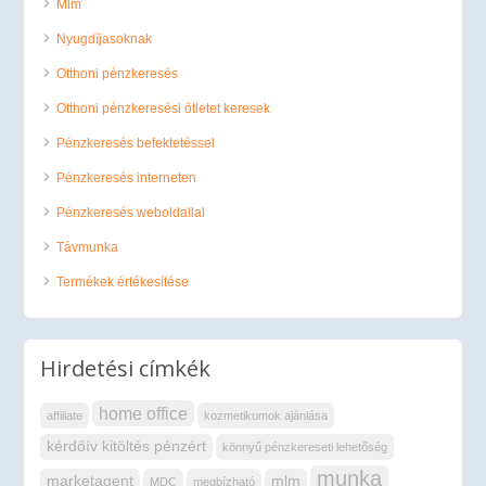
Mlm
Nyugdíjasoknak
Otthoni pénzkeresés
Otthoni pénzkeresési ötletet keresek
Pénzkeresés befektetéssel
Pénzkeresés interneten
Pénzkeresés weboldallal
Távmunka
Termékek értékesítése
Hirdetési címkék
home office
affiliate
kozmetikumok ajánlása
kérdőív kitöltés pénzért
könnyű pénzkereseti lehetőség
munka
marketagent
mlm
MDC
megbízható