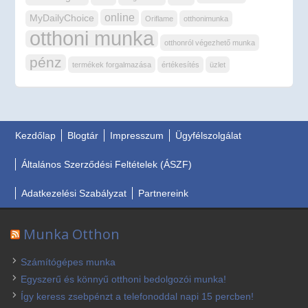
online
MyDailyChoice
Oriflame
otthonimunka
otthoni munka
otthonról végezhető munka
pénz
termékek forgalmazása
értékesítés
üzlet
Kezdőlap
Blogtár
Impresszum
Ügyfélszolgálat
Általános Szerződési Feltételek (ÁSZF)
Adatkezelési Szabályzat
Partnereink
Munka Otthon
Számítógépes munka
Egyszerű és könnyű otthoni bedolgozói munka!
Így keress zsebpénzt a telefonoddal napi 15 percben!