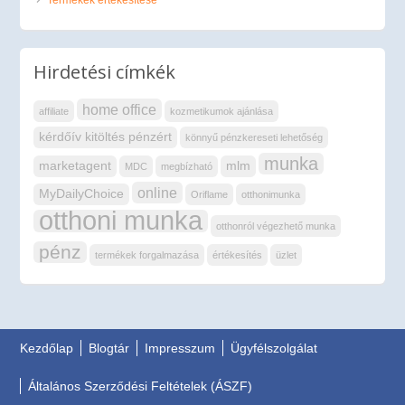
Hirdetési címkék
home office
affiliate
kozmetikumok ajánlása
kérdőív kitöltés pénzért
könnyű pénzkereseti lehetőség
munka
marketagent
mlm
MDC
megbízható
online
MyDailyChoice
Oriflame
otthonimunka
otthoni munka
otthonról végezhető munka
pénz
termékek forgalmazása
értékesítés
üzlet
Kezdőlap
Blogtár
Impresszum
Ügyfélszolgálat
Általános Szerződési Feltételek (ÁSZF)