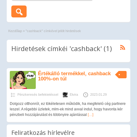
Kezdőlap
»
"cashback" címkével jelölt hirdetések
Hirdetések címkéi 'cashback' (1)
Értékálló termékkel, cashback
100%-on túl
Pénzkeresés befektetéssel
Elvira
2023.01.29
Dolgozz otthonról, ez tökéletesen működik, ha megfeleló cég partnere
leszel. A régebbi üzletek, mlm-ek mind avval indul, hogy havonta kér
pénzbeli hozzájárulást és többnyire ajánlással
[…]
Feliratkozás hírlevélre