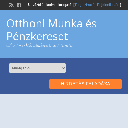
Üdvözöljük kedves
látogató!
[
Regisztráció
|
Bejelentkezés
]
Otthoni Munka és
Pénzkereset
otthoni munkák, pénzkeresés az interneten
HIRDETÉS FELADÁSA