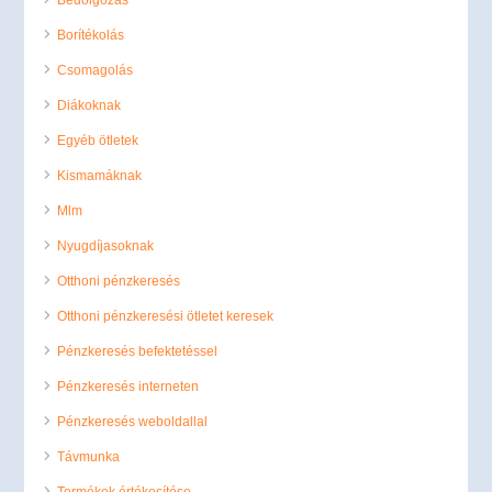
Borítékolás
Csomagolás
Diákoknak
Egyéb ötletek
Kismamáknak
Mlm
Nyugdíjasoknak
Otthoni pénzkeresés
Otthoni pénzkeresési ötletet keresek
Pénzkeresés befektetéssel
Pénzkeresés interneten
Pénzkeresés weboldallal
Távmunka
Termékek értékesítése