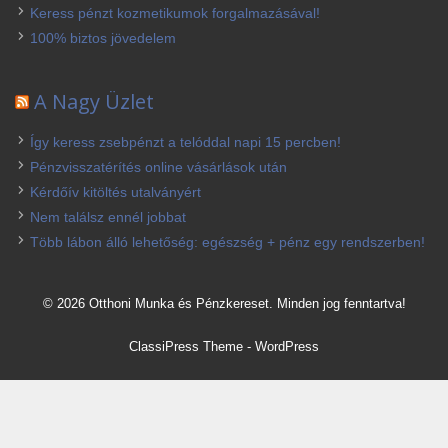
Keress pénzt kozmetikumok forgalmazásával!
100% biztos jövedelem
A Nagy Üzlet
Így keress zsebpénzt a telóddal napi 15 percben!
Pénzvisszatérítés online vásárlások után
Kérdőív kitöltés utalványért
Nem találsz ennél jobbat
Több lábon álló lehetőség: egészség + pénz egy rendszerben!
© 2026 Otthoni Munka és Pénzkereset. Minden jog fenntartva!
ClassiPress Theme
-
WordPress