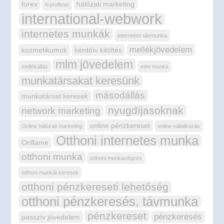
forex
hálózati marketing
fxprofitnet
international-webwork
internetes munkák
internetes távmunka
mellékjövedelem
kozmetikumok
kérdőív kitöltés
mlm jövedelem
mellékállás
mlm munka
munkatársakat keresünk
másodállás
munkatársat keresek
nyugdíjasoknak
network marketing
online pénzkereset
Online hálózati marketing
online vállalkozás
Otthoni internetes munka
Oriflame
otthoni munka
otthoni munkavégzés
otthoni munkát keresek
otthoni pénzkereseti lehetőség
otthoni pénzkeresés, távmunka
pénzkereset
pénzkeresés
passzív jövedelem