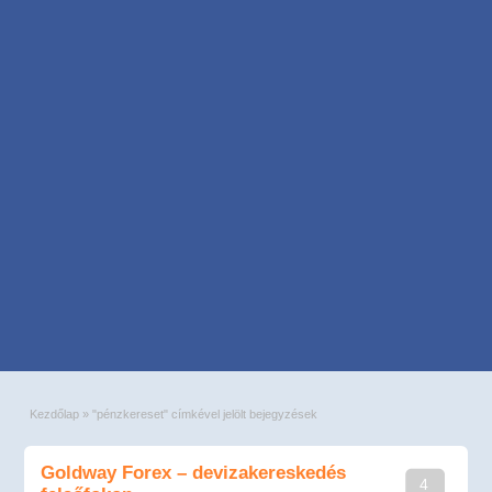
Kezdőlap
»
"pénzkereset" címkével jelölt bejegyzések
Goldway Forex – devizakereskedés
4