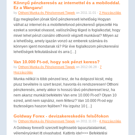
Könnyű pénzkeresés az internettel és a mobiloddal.
Ez a Wangaru!
by
Otthoni Munka és Pénzkereseti Tippek
on 2011.11.01 -
2 Hozzászólás
Egy meglepően jónak tűnő pénzkereseti lehetőség Hogyan
válhat az internet és a mobiltelefonod pénzkereső gépezetté Ha
ezeket a sorokat olvasod, valószínűleg téged is foglalkoztat, hogy
mivel lehet pénzt csinálni otthonról végzett munkával? Milyen az
a lehetőség, amely igazán vonzó az emberek számára és
könnyen igent mondanak rá? Pár éve foglalkozom pénzkeresési
lehetőségek felkutatásával és arra […]
Van 10.000 Ft-od, hogy sok pénzt keress?
by
Otthoni Munka és Pénzkereseti Tippek
on 2012.06.28 -
7
Hozzászólás
Munka nélkül is több pénzed lesz, de ha dolgozol kicsit, még
plusz bevételre is szert teszel, havonta és rendszeresen! Otthoni
pénzkeresés, amely akkor is hosszú távú pénzkereset lesz, ha
nem akarsz munkát befektetni Van erre 10.000 Ft-od? Olyan 10
ezred, amit nem sajnálsz, nem féltesz? Van 10.000 Ft-od egy
tisztességes haszon fejében? Ha izgulsz 10 […]
Goldway Forex - devizakereskedés felsőfokon
by
Otthoni Munka és Pénzkereseti Tippek
on 2011.11.03 -
4 Hozzászólás
A Goldway forexről szerzett legfrissebb tapasztalatainkat,
véleményünket itt olvashatod. Kattints ide!>>> Befektetési