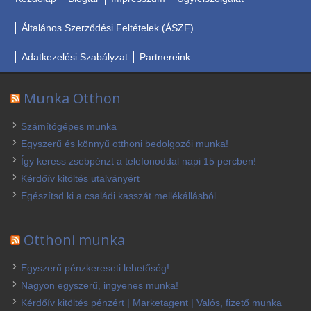
Általános Szerződési Feltételek (ÁSZF)
Adatkezelési Szabályzat
Partnereink
Munka Otthon
Számítógépes munka
Egyszerű és könnyű otthoni bedolgozói munka!
Így keress zsebpénzt a telefonoddal napi 15 percben!
Kérdőív kitöltés utalványért
Egészítsd ki a családi kasszát mellékállásból
Otthoni munka
Egyszerű pénzkereseti lehetőség!
Nagyon egyszerű, ingyenes munka!
Kérdőív kitöltés pénzért | Marketagent | Valós, fizető munka