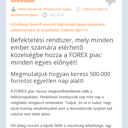
felsőfokon
Otthoni Munka és Pénzkereseti Tippek
Otthoni munka és
pénzkereseti tippek
2011.11.03
A Goldway forexről szerzett legfrissebb tapasztalatainkat,
véleményünket itt olvashatod. Kattints ide!>>>
Befektetési rendszer, mely minden
ember számára elérhető
közelségbe hozza a FOREX piac
minden egyes előnyét!
Megmutatjuk hogyan keress 500.000
forintot egyetlen nap alatt!
A FOREX piac lassan megkerülhetetlenné válik a
hétköznapokban. Hirdetések bombázzák nap mint nap a
világhálón böngésző embereket. Tudjuk, és te is tudod, hogy
olyan komoly eredményeket amit a devizatőzsde nyújtani tud
máshol nem lehet elérni.
Ott lebeg viszont a fejünk fölött a veszteség lehetősége, egy