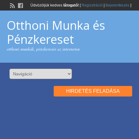
Üdvözöljük kedves
látogató!
[
Regisztráció
|
Bejelentkezés
]
Otthoni Munka és
Pénzkereset
otthoni munkák, pénzkeresés az interneten
HIRDETÉS FELADÁSA