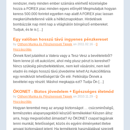
rendszer, mely minden ember számára elérhető közelségbe
hozza a FOREX piac minden egyes előnyét! Megmutatjuk hogyan
keress 500.000 forintot egyetlen nap alatt! A FOREX piac lassan
megkerülhetetlenné válik a hétköznapokban. Hirdetések
bombázzák nap mint nap a világhálón böngésző embereket.
Tudjuk, és te is […]
Egy valóban hosszú távú ingyenes pénzkereset
by
Otthoni Munka és Pénzkereseti Tippek
on 2011.02.16 -
0
Hozzászólás
Önnek fizet jutalékot a Vatera vagy a Tesz-Vesz a bevételeiből?
Nem lenne jó ott aukciózni, ahol még plusz pénzt is kereshet?
Nincs szükség pénzbefektetésre, nem kell vásárolni, nem kell
eladni és mégis hosszú távú jövedelme lehet! Az AukcióMánia
egy rendkívüli lehetőséget tár Ön elé. Felkínálja Önnek a
bevételei egy részét. Máshol megkapja ezt? Tudja Ön […]
ÖKONET - Biztos jövedelem + Egészséges életmód
by
Otthoni Munka és Pénzkereseti Tippek
on 2010.11.29 -
0
Hozzászólás
Hogyan teremtsd meg az anyagi biztonságot … csúcsminőségű,
természetes alapanyagokból készülő termékekkel Készen állsz
arra, hogy megvalósítsd álmaidat? Az ÖKONET csapat tagjának
lenni munkát, felelősséget, közös és egyéni élményeket illetve
anyagi biztonságot jelent. Ha termékeink használatával szerzett