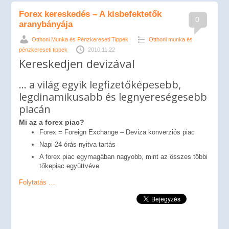
Forex kereskedés – A kisbefektetők
0
aranybányája
Otthoni Munka és Pénzkereseti Tippek
Otthoni munka és
pénzkereseti tippek
2010.11.22
Kereskedjen devizával
… a világ egyik legfizetőképesebb,
legdinamikusabb és legnyereségesebb
piacán
Mi az a forex piac?
Forex = Foreign Exchange – Deviza konverziós piac
Napi 24 órás nyitva tartás
A forex piac egymagában nagyobb, mint az összes többi
tőkepiac együttvéve
Folytatás …