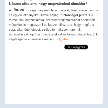
Készen állsz arra, hogy megvalósítsd álmaidat?
Az
ÖKONET
csapat tagjának lenni munkát, felelősséget, közös
és egyéni élményeket illetve
anyagi biztonságot jelent
. Ha
termékeink használatával szerzett tapasztalataidat szeretnéd
másokkal is megosztani és készen állsz arra, hogy megírd a
saját sikertörténetedet, széles termékspektrummal,
támogatással, kipróbált módszerekkel és tapasztalattal leszünk
segítségedre a pénzkeresésben.
Folytatás …