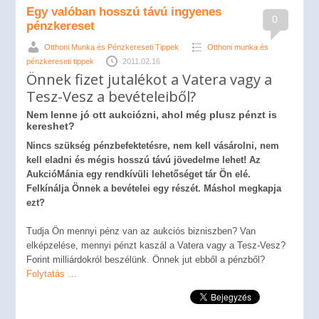
Egy valóban hosszú távú ingyenes
0
pénzkereset
Otthoni Munka és Pénzkereseti Tippek
Otthoni munka és
pénzkereseti tippek
2011.02.16
Önnek fizet jutalékot a Vatera vagy a
Tesz-Vesz a bevételeiből?
Nem lenne jó ott aukciózni, ahol még plusz pénzt is
kereshet?
Nincs szükség pénzbefektetésre, nem kell vásárolni, nem
kell eladni és mégis hosszú távú jövedelme lehet! Az
AukcióMánia egy rendkívüli lehetőséget tár Ön elé.
Felkínálja Önnek a bevételei egy részét. Máshol megkapja
ezt?
Tudja Ön mennyi pénz van az aukciós bizniszben? Van
elképzelése, mennyi pénzt kaszál a Vatera vagy a Tesz-Vesz?
Forint milliárdokról beszélünk. Önnek jut ebből a pénzből?
Folytatás …