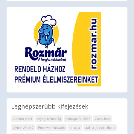
Legnépszerűbb kifejezések
admore profit
anyagi biztonság
bedolgozás 2013
CashUnite
eToro
extra jövedelem
Cyber Wealt 7
Empower Network