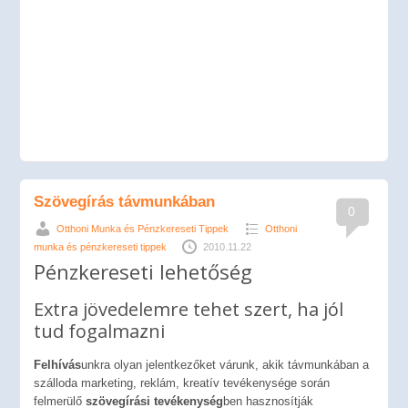
Szövegírás távmunkában
0
Otthoni Munka és Pénzkereseti Tippek
Otthoni
munka és pénzkereseti tippek
2010.11.22
Pénzkereseti lehetőség
Extra jövedelemre tehet szert, ha jól
tud fogalmazni
Felhívás
unkra olyan jelentkezőket várunk, akik távmunkában a
szálloda marketing, reklám, kreatív tevékenysége során
felmerülő
szövegírási tevékenység
ben hasznosítják