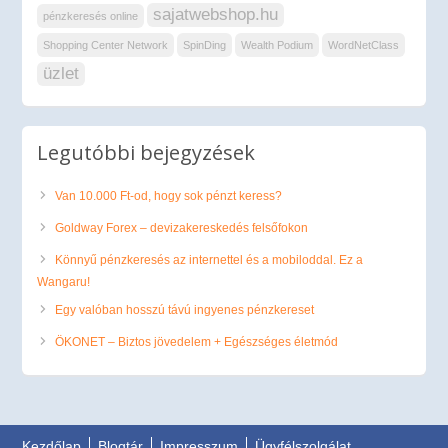
sajatwebshop.hu
pénzkeresés online
Shopping Center Network
SpinDing
Wealth Podium
WordNetClass
üzlet
Legutóbbi bejegyzések
Van 10.000 Ft-od, hogy sok pénzt keress?
Goldway Forex – devizakereskedés felsőfokon
Könnyű pénzkeresés az internettel és a mobiloddal. Ez a
Wangaru!
Egy valóban hosszú távú ingyenes pénzkereset
ÖKONET – Biztos jövedelem + Egészséges életmód
Kezdőlap
Blogtár
Impresszum
Ügyfélszolgálat