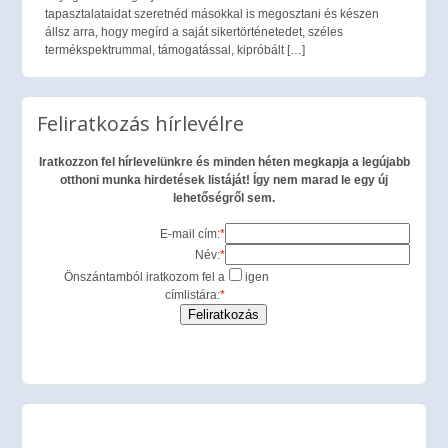
tapasztalataidat szeretnéd másokkal is megosztani és készen
állsz arra, hogy megírd a saját sikertörténetedet, széles
termékspektrummal, támogatással, kipróbált […]
Feliratkozás hírlevélre
Iratkozzon fel hírlevelünkre és minden héten megkapja a legújabb
otthoni munka hirdetések listáját! Így nem marad le egy új
lehetőségről sem.
E-mail cím:
*
Név:
*
Önszántamból iratkozom fel a
igen
címlistára:
*