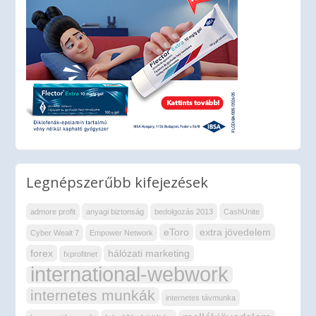
Legnépszerűbb kifejezések
admore profit
anyagi biztonság
bedolgozás 2013
CashUnite
eToro
extra jövedelem
Cyber Wealt 7
Empower Network
forex
hálózati marketing
fxprofitnet
international-webwork
internetes munkák
internetes távmunka