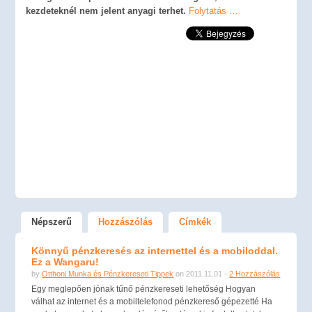
kezdeteknél nem jelent anyagi terhet.
Folytatás …
Népszerű
Hozzászólás
Címkék
Könnyű pénzkeresés az internettel és a mobiloddal.
Ez a Wangaru!
by
Otthoni Munka és Pénzkereseti Tippek
on 2011.11.01 -
2 Hozzászólás
Egy meglepően jónak tűnő pénzkereseti lehetőség Hogyan
válhat az internet és a mobiltelefonod pénzkereső gépezetté Ha