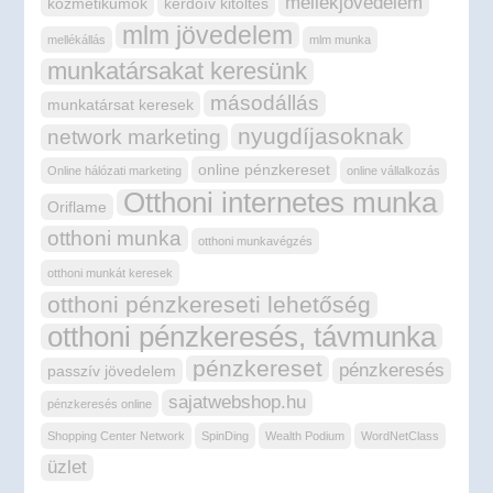
mellékjövedelem
kozmetikumok
kérdőív kitöltés
mlm jövedelem
mellékállás
mlm munka
munkatársakat keresünk
másodállás
munkatársat keresek
nyugdíjasoknak
network marketing
online pénzkereset
Online hálózati marketing
online vállalkozás
Otthoni internetes munka
Oriflame
otthoni munka
otthoni munkavégzés
otthoni munkát keresek
otthoni pénzkereseti lehetőség
otthoni pénzkeresés, távmunka
pénzkereset
pénzkeresés
passzív jövedelem
sajatwebshop.hu
pénzkeresés online
Shopping Center Network
SpinDing
Wealth Podium
WordNetClass
üzlet