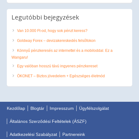
Legutóbbi bejegyzések
Van 10.000 Ft-od, hogy sok pénzt keress?
Goldway Forex – devizakereskedés felsőfokon
Könnyű pénzkeresés az internettel és a mobiloddal. Ez a
Wangaru!
Egy valóban hosszú távú ingyenes pénzkereset
ÖKONET – Biztos jövedelem + Egészséges életmód
Kezdőlap
Blogtár
Impresszum
Ügyfélszolgálat
Általános Szerződési Feltételek (ÁSZF)
Adatkezelési Szabályzat
Partnereink