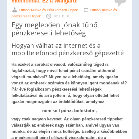
mobiloddal. Ez a Wangaru!
Otthoni Munka és Pénzkereseti Tippek
Otthoni munka és
pénzkereseti tippek
2011.11.01
Egy meglepően jónak tűnő
pénzkereseti lehetőség
Hogyan válhat az internet és a
mobiltelefonod pénzkereső gépezetté
Ha ezeket a sorokat olvasod, valószínűleg téged is
foglalkoztat, hogy mivel lehet pénzt csinálni otthonról
végzett munkával? Milyen az a lehetőség, amely igazán
vonzó az emberek számára és könnyen igent mondanak rá?
Pár éve foglalkozom pénzkeresési lehetőségek
felkutatásával és arra jöttem rá, hogy olyan ötlettel lehet
igazán megmozgatni az érdeklődőket, amelyhez
nem kell pénzt befektetni,
vagy csak nagyon keveset. Az olyan pénzkereseti tippeket
választják az emberek nagy számban, amivel ugyan van
munka, de az elején nincs költsége. Esetleg a későbbiekben
a megkeresett pénzt célszerű visszaforgatni, de a