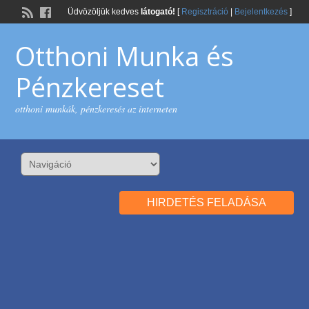
Üdvözöljük kedves
látogató!
[
Regisztráció
|
Bejelentkezés
]
Otthoni Munka és
Pénzkereset
otthoni munkák, pénzkeresés az interneten
HIRDETÉS FELADÁSA