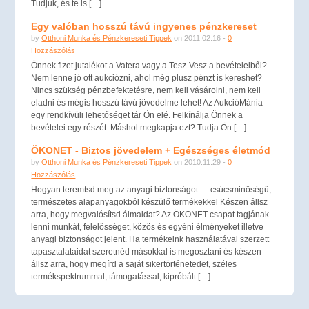
Tudjuk, és te is […]
Egy valóban hosszú távú ingyenes pénzkereset
by
Otthoni Munka és Pénzkereseti Tippek
on 2011.02.16 -
0
Hozzászólás
Önnek fizet jutalékot a Vatera vagy a Tesz-Vesz a bevételeiből?
Nem lenne jó ott aukciózni, ahol még plusz pénzt is kereshet?
Nincs szükség pénzbefektetésre, nem kell vásárolni, nem kell
eladni és mégis hosszú távú jövedelme lehet! Az AukcióMánia
egy rendkívüli lehetőséget tár Ön elé. Felkínálja Önnek a
bevételei egy részét. Máshol megkapja ezt? Tudja Ön […]
ÖKONET - Biztos jövedelem + Egészséges életmód
by
Otthoni Munka és Pénzkereseti Tippek
on 2010.11.29 -
0
Hozzászólás
Hogyan teremtsd meg az anyagi biztonságot … csúcsminőségű,
természetes alapanyagokból készülő termékekkel Készen állsz
arra, hogy megvalósítsd álmaidat? Az ÖKONET csapat tagjának
lenni munkát, felelősséget, közös és egyéni élményeket illetve
anyagi biztonságot jelent. Ha termékeink használatával szerzett
tapasztalataidat szeretnéd másokkal is megosztani és készen
állsz arra, hogy megírd a saját sikertörténetedet, széles
termékspektrummal, támogatással, kipróbált […]