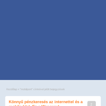
Kezdőlap
»
"mobilpont" címkével jelölt bejegyzések
Könnyű pénzkeresés az internettel és a
2