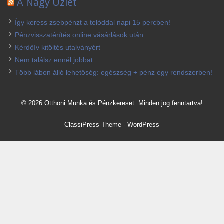
A Nagy Üzlet
Így keress zsebpénzt a telóddal napi 15 percben!
Pénzvisszatérítés online vásárlások után
Kérdőív kitöltés utalványért
Nem találsz ennél jobbat
Több lábon álló lehetőség: egészség + pénz egy rendszerben!
© 2026 Otthoni Munka és Pénzkereset. Minden jog fenntartva!
ClassiPress Theme
-
WordPress