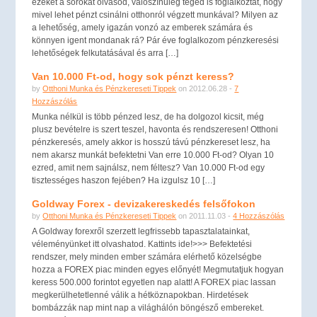
ezeket a sorokat olvasod, valószínűleg téged is foglalkoztat, hogy
mivel lehet pénzt csinálni otthonról végzett munkával? Milyen az
a lehetőség, amely igazán vonzó az emberek számára és
könnyen igent mondanak rá? Pár éve foglalkozom pénzkeresési
lehetőségek felkutatásával és arra […]
Van 10.000 Ft-od, hogy sok pénzt keress?
by
Otthoni Munka és Pénzkereseti Tippek
on 2012.06.28 -
7
Hozzászólás
Munka nélkül is több pénzed lesz, de ha dolgozol kicsit, még
plusz bevételre is szert teszel, havonta és rendszeresen! Otthoni
pénzkeresés, amely akkor is hosszú távú pénzkereset lesz, ha
nem akarsz munkát befektetni Van erre 10.000 Ft-od? Olyan 10
ezred, amit nem sajnálsz, nem féltesz? Van 10.000 Ft-od egy
tisztességes haszon fejében? Ha izgulsz 10 […]
Goldway Forex - devizakereskedés felsőfokon
by
Otthoni Munka és Pénzkereseti Tippek
on 2011.11.03 -
4 Hozzászólás
A Goldway forexről szerzett legfrissebb tapasztalatainkat,
véleményünket itt olvashatod. Kattints ide!>>> Befektetési
rendszer, mely minden ember számára elérhető közelségbe
hozza a FOREX piac minden egyes előnyét! Megmutatjuk hogyan
keress 500.000 forintot egyetlen nap alatt! A FOREX piac lassan
megkerülhetetlenné válik a hétköznapokban. Hirdetések
bombázzák nap mint nap a világhálón böngésző embereket.